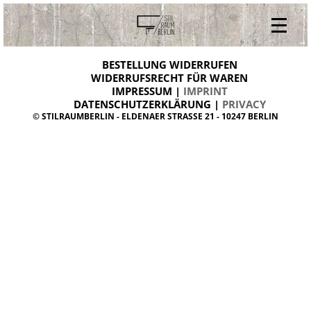
V
ONLINESHOP
i
BESTELLUNG WIDERRUFEN
BESTELLUNG WIDERRUFEN
n
WIDERRUFSRECHT FÜR WAREN
t
IMPRESSUM |
IMPRINT
ARCHIV
a
g
DATENSCHUTZERKLÄRUNG |
PRIVACY
ÜBER UNS
e
© STILRAUMBERLIN - ELDENAER STRASSE 21 - 10247 BERLIN
m
KONTAKT
ö
b
e
l
d
a
n
i
s
h
d
e
s
i
g
n
W