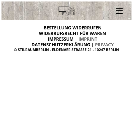
V
ONLINESHOP
i
BESTELLUNG WIDERRUFEN
BESTELLUNG WIDERRUFEN
n
WIDERRUFSRECHT FÜR WAREN
t
IMPRESSUM |
IMPRINT
ARCHIV
a
g
DATENSCHUTZERKLÄRUNG |
PRIVACY
ÜBER UNS
e
© STILRAUMBERLIN - ELDENAER STRASSE 21 - 10247 BERLIN
m
KONTAKT
ö
b
e
l
d
a
n
i
s
h
d
e
s
i
g
n
W