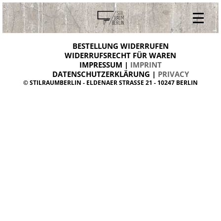
V
ONLINESHOP
i
BESTELLUNG WIDERRUFEN
BESTELLUNG WIDERRUFEN
n
WIDERRUFSRECHT FÜR WAREN
t
IMPRESSUM |
IMPRINT
ARCHIV
a
g
DATENSCHUTZERKLÄRUNG |
PRIVACY
ÜBER UNS
e
© STILRAUMBERLIN - ELDENAER STRASSE 21 - 10247 BERLIN
m
KONTAKT
ö
b
e
l
d
a
n
i
s
h
d
e
s
i
g
n
W