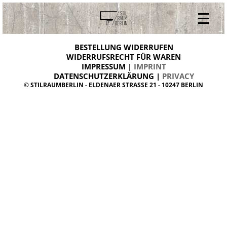
V
ONLINESHOP
i
BESTELLUNG WIDERRUFEN
BESTELLUNG WIDERRUFEN
n
WIDERRUFSRECHT FÜR WAREN
t
IMPRESSUM |
IMPRINT
ARCHIV
a
g
DATENSCHUTZERKLÄRUNG |
PRIVACY
ÜBER UNS
e
© STILRAUMBERLIN - ELDENAER STRASSE 21 - 10247 BERLIN
m
KONTAKT
ö
b
e
l
d
a
n
i
s
h
d
e
s
i
g
n
W