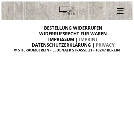
V
ONLINESHOP
i
BESTELLUNG WIDERRUFEN
BESTELLUNG WIDERRUFEN
n
WIDERRUFSRECHT FÜR WAREN
t
IMPRESSUM |
IMPRINT
ARCHIV
a
g
DATENSCHUTZERKLÄRUNG |
PRIVACY
ÜBER UNS
e
© STILRAUMBERLIN - ELDENAER STRASSE 21 - 10247 BERLIN
m
KONTAKT
ö
b
e
l
d
a
n
i
s
h
d
e
s
i
g
n
W