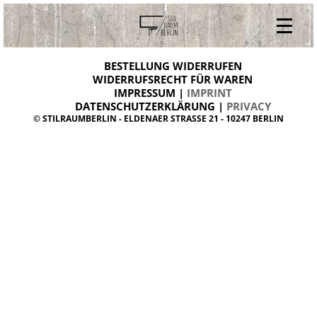
V
ONLINESHOP
i
BESTELLUNG WIDERRUFEN
BESTELLUNG WIDERRUFEN
n
WIDERRUFSRECHT FÜR WAREN
t
IMPRESSUM |
IMPRINT
ARCHIV
a
g
DATENSCHUTZERKLÄRUNG |
PRIVACY
ÜBER UNS
e
© STILRAUMBERLIN - ELDENAER STRASSE 21 - 10247 BERLIN
m
KONTAKT
ö
b
e
l
d
a
n
i
s
h
d
e
s
i
g
n
W