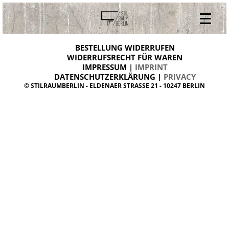
V
ONLINESHOP
i
BESTELLUNG WIDERRUFEN
BESTELLUNG WIDERRUFEN
n
WIDERRUFSRECHT FÜR WAREN
t
IMPRESSUM |
IMPRINT
ARCHIV
a
g
DATENSCHUTZERKLÄRUNG |
PRIVACY
ÜBER UNS
e
© STILRAUMBERLIN - ELDENAER STRASSE 21 - 10247 BERLIN
m
KONTAKT
ö
b
e
l
d
a
n
i
s
h
d
e
s
i
g
n
W