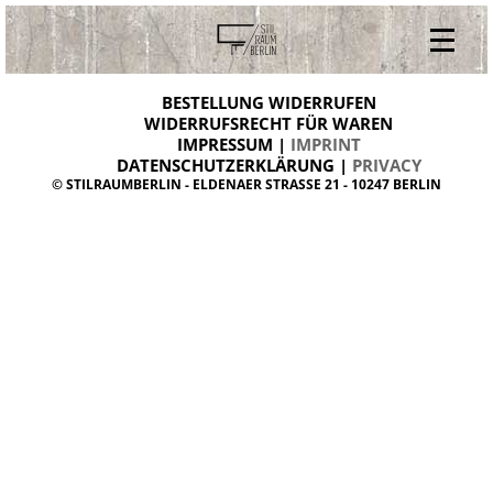
V
ONLINESHOP
i
BESTELLUNG WIDERRUFEN
BESTELLUNG WIDERRUFEN
n
WIDERRUFSRECHT FÜR WAREN
t
IMPRESSUM |
IMPRINT
ARCHIV
a
g
DATENSCHUTZERKLÄRUNG |
PRIVACY
ÜBER UNS
e
© STILRAUMBERLIN - ELDENAER STRASSE 21 - 10247 BERLIN
m
KONTAKT
ö
b
e
l
d
a
n
i
s
h
d
e
s
i
g
n
W