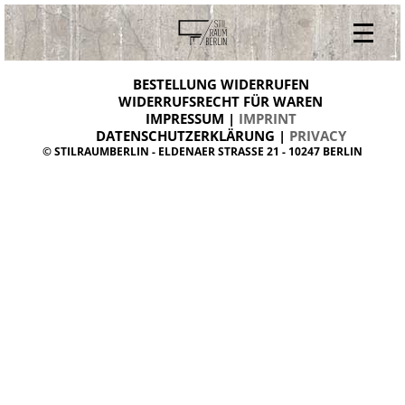
V
ONLINESHOP
i
BESTELLUNG WIDERRUFEN
BESTELLUNG WIDERRUFEN
n
WIDERRUFSRECHT FÜR WAREN
t
IMPRESSUM |
IMPRINT
ARCHIV
a
g
DATENSCHUTZERKLÄRUNG |
PRIVACY
ÜBER UNS
e
© STILRAUMBERLIN - ELDENAER STRASSE 21 - 10247 BERLIN
m
KONTAKT
ö
b
e
l
d
a
n
i
s
h
d
e
s
i
g
n
W