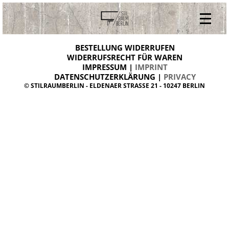
V
ONLINESHOP
i
BESTELLUNG WIDERRUFEN
BESTELLUNG WIDERRUFEN
n
WIDERRUFSRECHT FÜR WAREN
t
IMPRESSUM |
IMPRINT
ARCHIV
a
g
DATENSCHUTZERKLÄRUNG |
PRIVACY
ÜBER UNS
e
© STILRAUMBERLIN - ELDENAER STRASSE 21 - 10247 BERLIN
m
KONTAKT
ö
b
e
l
d
a
n
i
s
h
d
e
s
i
g
n
W