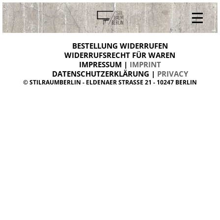
V
ONLINESHOP
i
BESTELLUNG WIDERRUFEN
BESTELLUNG WIDERRUFEN
n
WIDERRUFSRECHT FÜR WAREN
t
IMPRESSUM |
IMPRINT
ARCHIV
a
g
DATENSCHUTZERKLÄRUNG |
PRIVACY
ÜBER UNS
e
© STILRAUMBERLIN - ELDENAER STRASSE 21 - 10247 BERLIN
m
KONTAKT
ö
b
e
l
d
a
n
i
s
h
d
e
s
i
g
n
W