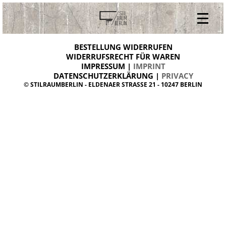
V
ONLINESHOP
i
BESTELLUNG WIDERRUFEN
BESTELLUNG WIDERRUFEN
n
WIDERRUFSRECHT FÜR WAREN
t
IMPRESSUM |
IMPRINT
ARCHIV
a
g
DATENSCHUTZERKLÄRUNG |
PRIVACY
ÜBER UNS
e
© STILRAUMBERLIN - ELDENAER STRASSE 21 - 10247 BERLIN
m
KONTAKT
ö
b
e
l
d
a
n
i
s
h
d
e
s
i
g
n
W