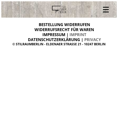
V
ONLINESHOP
i
BESTELLUNG WIDERRUFEN
BESTELLUNG WIDERRUFEN
n
WIDERRUFSRECHT FÜR WAREN
t
IMPRESSUM |
IMPRINT
ARCHIV
a
g
DATENSCHUTZERKLÄRUNG |
PRIVACY
ÜBER UNS
e
© STILRAUMBERLIN - ELDENAER STRASSE 21 - 10247 BERLIN
m
KONTAKT
ö
b
e
l
d
a
n
i
s
h
d
e
s
i
g
n
W