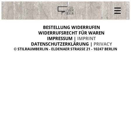
V
ONLINESHOP
i
BESTELLUNG WIDERRUFEN
BESTELLUNG WIDERRUFEN
n
WIDERRUFSRECHT FÜR WAREN
t
IMPRESSUM |
IMPRINT
ARCHIV
a
g
DATENSCHUTZERKLÄRUNG |
PRIVACY
ÜBER UNS
e
© STILRAUMBERLIN - ELDENAER STRASSE 21 - 10247 BERLIN
m
KONTAKT
ö
b
e
l
d
a
n
i
s
h
d
e
s
i
g
n
W