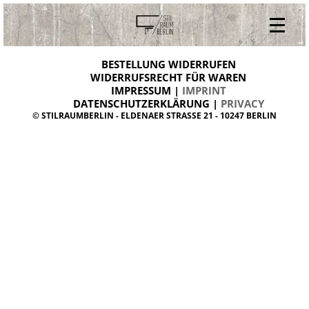
V
ONLINESHOP
i
BESTELLUNG WIDERRUFEN
BESTELLUNG WIDERRUFEN
n
WIDERRUFSRECHT FÜR WAREN
t
IMPRESSUM |
IMPRINT
ARCHIV
a
g
DATENSCHUTZERKLÄRUNG |
PRIVACY
ÜBER UNS
e
© STILRAUMBERLIN - ELDENAER STRASSE 21 - 10247 BERLIN
m
KONTAKT
ö
b
e
l
d
a
n
i
s
h
d
e
s
i
g
n
W