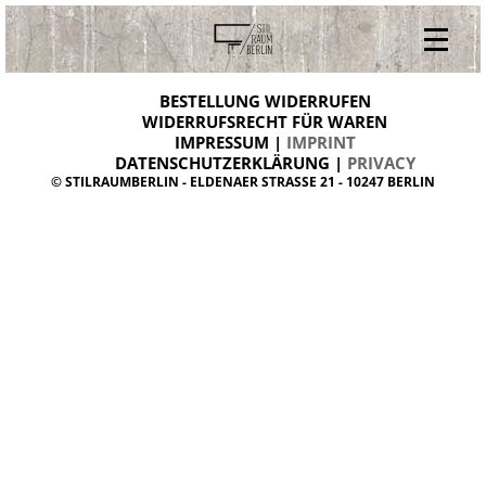
V
ONLINESHOP
i
BESTELLUNG WIDERRUFEN
BESTELLUNG WIDERRUFEN
n
WIDERRUFSRECHT FÜR WAREN
t
IMPRESSUM |
IMPRINT
ARCHIV
a
g
DATENSCHUTZERKLÄRUNG |
PRIVACY
ÜBER UNS
e
© STILRAUMBERLIN - ELDENAER STRASSE 21 - 10247 BERLIN
m
KONTAKT
ö
b
e
l
d
a
n
i
s
h
d
e
s
i
g
n
W