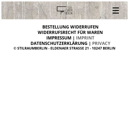
V
ONLINESHOP
i
BESTELLUNG WIDERRUFEN
BESTELLUNG WIDERRUFEN
n
WIDERRUFSRECHT FÜR WAREN
t
IMPRESSUM |
IMPRINT
ARCHIV
a
g
DATENSCHUTZERKLÄRUNG |
PRIVACY
ÜBER UNS
e
© STILRAUMBERLIN - ELDENAER STRASSE 21 - 10247 BERLIN
m
KONTAKT
ö
b
e
l
d
a
n
i
s
h
d
e
s
i
g
n
W