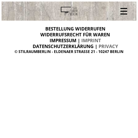
V
ONLINESHOP
i
BESTELLUNG WIDERRUFEN
BESTELLUNG WIDERRUFEN
n
WIDERRUFSRECHT FÜR WAREN
t
IMPRESSUM |
IMPRINT
ARCHIV
a
g
DATENSCHUTZERKLÄRUNG |
PRIVACY
ÜBER UNS
e
© STILRAUMBERLIN - ELDENAER STRASSE 21 - 10247 BERLIN
m
KONTAKT
ö
b
e
l
d
a
n
i
s
h
d
e
s
i
g
n
W