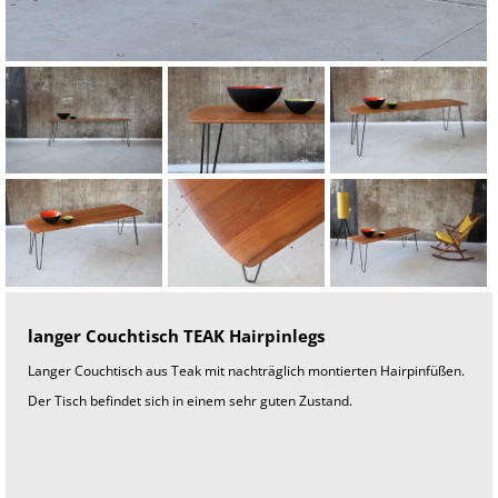
o
h
n
u
n
g
s
e
i
n
r
i
c
h
t
u
n
g
T
e
langer Couchtisch TEAK Hairpinlegs
a
k
m
Langer Couchtisch aus Teak mit nachträglich montierten Hairpinfüßen.
ö
Der Tisch befindet sich in einem sehr guten Zustand.
b
e
l
v
i
n