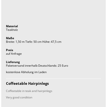
t
a
g
e
f
u
r
n
Material
i
Teakholz
t
u
Maße
r
Breite: 1,50 m Tiefe: 50 cm Höhe: 47,5 cm
e
i
Preis
n
auf Anfrage
t
e
r
Lieferung
i
Paketversand innerhalb Deutschlands: 25 Euro
o
kostenlose Abholung im Laden
r
Coffeetable Hairpinlegs
Coffeetable in teak and hairpinlegs
Very good condition