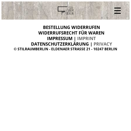
V
ONLINESHOP
i
BESTELLUNG WIDERRUFEN
BESTELLUNG WIDERRUFEN
n
WIDERRUFSRECHT FÜR WAREN
t
IMPRESSUM |
IMPRINT
ARCHIV
a
g
DATENSCHUTZERKLÄRUNG |
PRIVACY
ÜBER UNS
e
© STILRAUMBERLIN - ELDENAER STRASSE 21 - 10247 BERLIN
m
KONTAKT
ö
b
e
l
d
a
n
i
s
h
d
e
s
i
g
n
W