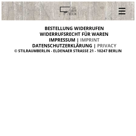
V
ONLINESHOP
i
BESTELLUNG WIDERRUFEN
BESTELLUNG WIDERRUFEN
n
WIDERRUFSRECHT FÜR WAREN
t
IMPRESSUM |
IMPRINT
ARCHIV
a
g
DATENSCHUTZERKLÄRUNG |
PRIVACY
ÜBER UNS
e
© STILRAUMBERLIN - ELDENAER STRASSE 21 - 10247 BERLIN
m
KONTAKT
ö
b
e
l
d
a
n
i
s
h
d
e
s
i
g
n
W