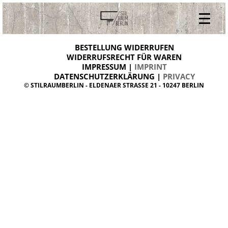
V
ONLINESHOP
i
BESTELLUNG WIDERRUFEN
BESTELLUNG WIDERRUFEN
n
WIDERRUFSRECHT FÜR WAREN
t
IMPRESSUM |
IMPRINT
ARCHIV
a
g
DATENSCHUTZERKLÄRUNG |
PRIVACY
ÜBER UNS
e
© STILRAUMBERLIN - ELDENAER STRASSE 21 - 10247 BERLIN
m
KONTAKT
ö
b
e
l
d
a
n
i
s
h
d
e
s
i
g
n
W