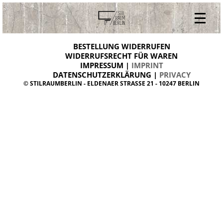
V
ONLINESHOP
i
BESTELLUNG WIDERRUFEN
BESTELLUNG WIDERRUFEN
n
WIDERRUFSRECHT FÜR WAREN
t
IMPRESSUM |
IMPRINT
ARCHIV
a
g
DATENSCHUTZERKLÄRUNG |
PRIVACY
ÜBER UNS
e
© STILRAUMBERLIN - ELDENAER STRASSE 21 - 10247 BERLIN
m
KONTAKT
ö
b
e
l
d
a
n
i
s
h
d
e
s
i
g
n
W