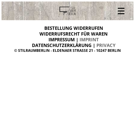
V
ONLINESHOP
i
BESTELLUNG WIDERRUFEN
BESTELLUNG WIDERRUFEN
n
WIDERRUFSRECHT FÜR WAREN
t
IMPRESSUM |
IMPRINT
ARCHIV
a
g
DATENSCHUTZERKLÄRUNG |
PRIVACY
ÜBER UNS
e
© STILRAUMBERLIN - ELDENAER STRASSE 21 - 10247 BERLIN
m
KONTAKT
ö
b
e
l
d
a
n
i
s
h
d
e
s
i
g
n
W