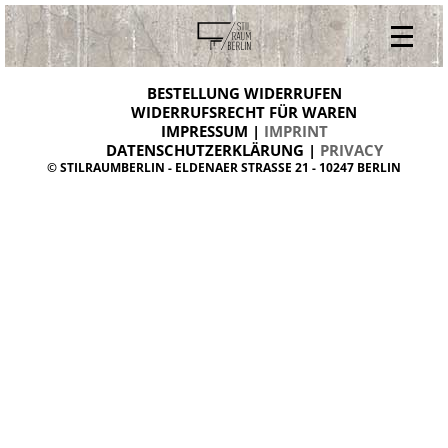
V
ONLINESHOP
i
BESTELLUNG WIDERRUFEN
BESTELLUNG WIDERRUFEN
n
WIDERRUFSRECHT FÜR WAREN
t
IMPRESSUM |
IMPRINT
ARCHIV
a
g
DATENSCHUTZERKLÄRUNG |
PRIVACY
ÜBER UNS
e
© STILRAUMBERLIN - ELDENAER STRASSE 21 - 10247 BERLIN
m
KONTAKT
ö
b
e
l
d
a
n
i
s
h
d
e
s
i
g
n
W