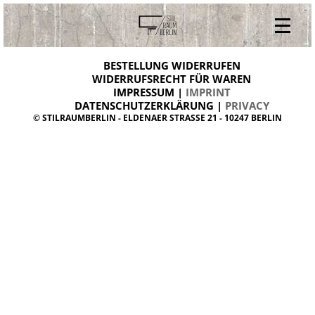
V
ONLINESHOP
i
BESTELLUNG WIDERRUFEN
BESTELLUNG WIDERRUFEN
n
WIDERRUFSRECHT FÜR WAREN
t
IMPRESSUM |
IMPRINT
ARCHIV
a
g
DATENSCHUTZERKLÄRUNG |
PRIVACY
ÜBER UNS
e
© STILRAUMBERLIN - ELDENAER STRASSE 21 - 10247 BERLIN
m
KONTAKT
ö
b
e
l
d
a
n
i
s
h
d
e
s
i
g
n
W