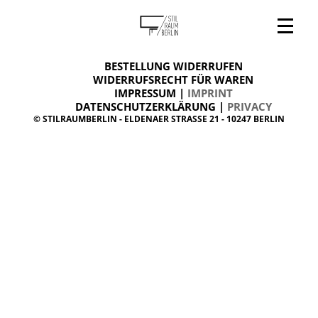
V
ONLINESHOP
i
BESTELLUNG WIDERRUFEN
BESTELLUNG WIDERRUFEN
n
WIDERRUFSRECHT FÜR WAREN
t
IMPRESSUM |
IMPRINT
ARCHIV
a
g
DATENSCHUTZERKLÄRUNG |
PRIVACY
ÜBER UNS
e
© STILRAUMBERLIN - ELDENAER STRASSE 21 - 10247 BERLIN
m
KONTAKT
ö
b
e
l
d
a
n
i
s
h
d
e
s
i
g
n
W