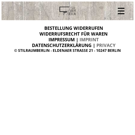
V
ONLINESHOP
i
BESTELLUNG WIDERRUFEN
BESTELLUNG WIDERRUFEN
n
WIDERRUFSRECHT FÜR WAREN
t
IMPRESSUM |
IMPRINT
ARCHIV
a
g
DATENSCHUTZERKLÄRUNG |
PRIVACY
ÜBER UNS
e
© STILRAUMBERLIN - ELDENAER STRASSE 21 - 10247 BERLIN
m
KONTAKT
ö
b
e
l
d
a
n
i
s
h
d
e
s
i
g
n
W