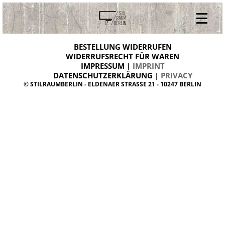
V
ONLINESHOP
i
BESTELLUNG WIDERRUFEN
BESTELLUNG WIDERRUFEN
n
WIDERRUFSRECHT FÜR WAREN
t
IMPRESSUM |
IMPRINT
ARCHIV
a
g
DATENSCHUTZERKLÄRUNG |
PRIVACY
ÜBER UNS
e
© STILRAUMBERLIN - ELDENAER STRASSE 21 - 10247 BERLIN
m
KONTAKT
ö
b
e
l
d
a
n
i
s
h
d
e
s
i
g
n
W