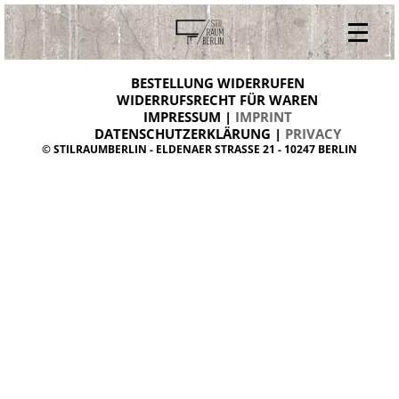
V
ONLINESHOP
i
BESTELLUNG WIDERRUFEN
BESTELLUNG WIDERRUFEN
n
WIDERRUFSRECHT FÜR WAREN
t
IMPRESSUM |
IMPRINT
ARCHIV
a
g
DATENSCHUTZERKLÄRUNG |
PRIVACY
ÜBER UNS
e
© STILRAUMBERLIN - ELDENAER STRASSE 21 - 10247 BERLIN
m
KONTAKT
ö
b
e
l
d
a
n
i
s
h
d
e
s
i
g
n
W