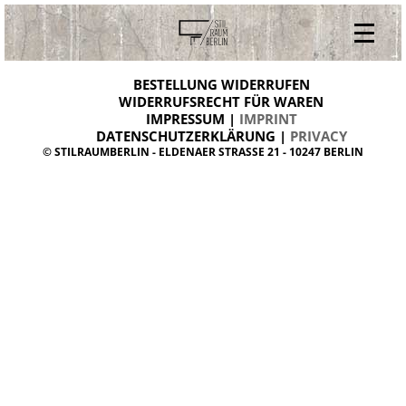
V
ONLINESHOP
i
BESTELLUNG WIDERRUFEN
BESTELLUNG WIDERRUFEN
n
WIDERRUFSRECHT FÜR WAREN
t
IMPRESSUM |
IMPRINT
ARCHIV
a
g
DATENSCHUTZERKLÄRUNG |
PRIVACY
ÜBER UNS
e
© STILRAUMBERLIN - ELDENAER STRASSE 21 - 10247 BERLIN
m
KONTAKT
ö
b
e
l
d
a
n
i
s
h
d
e
s
i
g
n
W