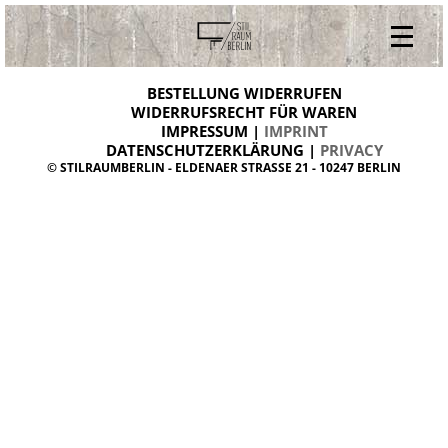
V
ONLINESHOP
i
BESTELLUNG WIDERRUFEN
BESTELLUNG WIDERRUFEN
n
WIDERRUFSRECHT FÜR WAREN
t
IMPRESSUM |
IMPRINT
ARCHIV
a
g
DATENSCHUTZERKLÄRUNG |
PRIVACY
ÜBER UNS
e
© STILRAUMBERLIN - ELDENAER STRASSE 21 - 10247 BERLIN
m
KONTAKT
ö
b
e
l
d
a
n
i
s
h
d
e
s
i
g
n
W