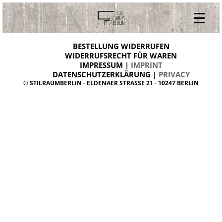
V
ONLINESHOP
i
BESTELLUNG WIDERRUFEN
BESTELLUNG WIDERRUFEN
n
WIDERRUFSRECHT FÜR WAREN
t
IMPRESSUM |
IMPRINT
ARCHIV
a
g
DATENSCHUTZERKLÄRUNG |
PRIVACY
ÜBER UNS
e
© STILRAUMBERLIN - ELDENAER STRASSE 21 - 10247 BERLIN
m
KONTAKT
ö
b
e
l
d
a
n
i
s
h
d
e
s
i
g
n
W