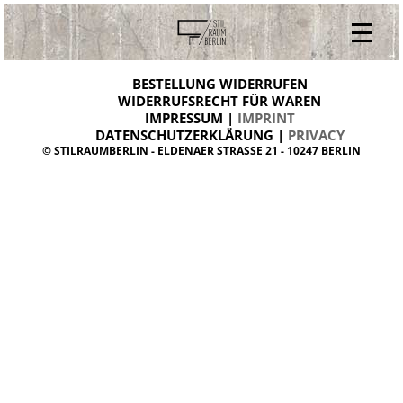
V
ONLINESHOP
i
BESTELLUNG WIDERRUFEN
BESTELLUNG WIDERRUFEN
n
WIDERRUFSRECHT FÜR WAREN
t
IMPRESSUM |
IMPRINT
ARCHIV
a
g
DATENSCHUTZERKLÄRUNG |
PRIVACY
ÜBER UNS
e
© STILRAUMBERLIN - ELDENAER STRASSE 21 - 10247 BERLIN
m
KONTAKT
ö
b
e
l
d
a
n
i
s
h
d
e
s
i
g
n
W