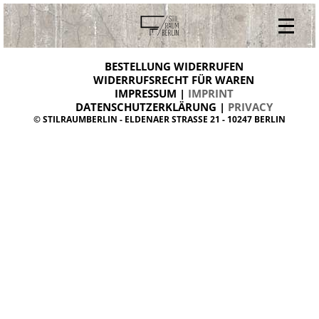
V
ONLINESHOP
i
BESTELLUNG WIDERRUFEN
BESTELLUNG WIDERRUFEN
n
WIDERRUFSRECHT FÜR WAREN
t
IMPRESSUM |
IMPRINT
ARCHIV
a
g
DATENSCHUTZERKLÄRUNG |
PRIVACY
ÜBER UNS
e
© STILRAUMBERLIN - ELDENAER STRASSE 21 - 10247 BERLIN
m
KONTAKT
ö
b
e
l
d
a
n
i
s
h
d
e
s
i
g
n
W