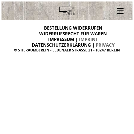
V
ONLINESHOP
i
BESTELLUNG WIDERRUFEN
BESTELLUNG WIDERRUFEN
n
WIDERRUFSRECHT FÜR WAREN
t
IMPRESSUM |
IMPRINT
ARCHIV
a
g
DATENSCHUTZERKLÄRUNG |
PRIVACY
ÜBER UNS
e
© STILRAUMBERLIN - ELDENAER STRASSE 21 - 10247 BERLIN
m
KONTAKT
ö
b
e
l
d
a
n
i
s
h
d
e
s
i
g
n
W