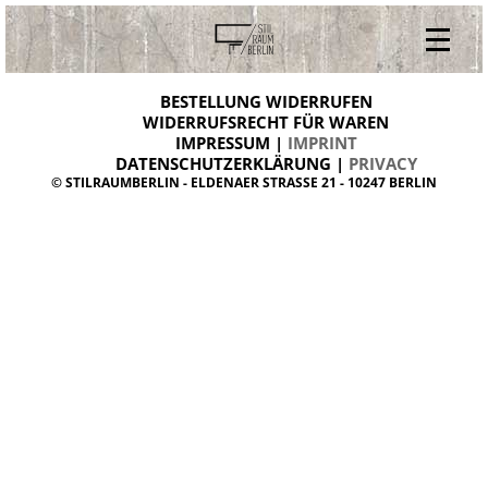
V
ONLINESHOP
i
BESTELLUNG WIDERRUFEN
BESTELLUNG WIDERRUFEN
n
WIDERRUFSRECHT FÜR WAREN
t
IMPRESSUM |
IMPRINT
ARCHIV
a
g
DATENSCHUTZERKLÄRUNG |
PRIVACY
ÜBER UNS
e
© STILRAUMBERLIN - ELDENAER STRASSE 21 - 10247 BERLIN
m
KONTAKT
ö
b
e
l
d
a
n
i
s
h
d
e
s
i
g
n
W