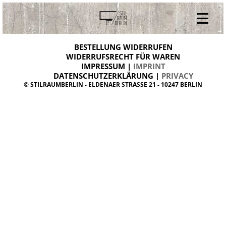
V
ONLINESHOP
i
BESTELLUNG WIDERRUFEN
BESTELLUNG WIDERRUFEN
n
WIDERRUFSRECHT FÜR WAREN
t
IMPRESSUM |
IMPRINT
ARCHIV
a
g
DATENSCHUTZERKLÄRUNG |
PRIVACY
ÜBER UNS
e
© STILRAUMBERLIN - ELDENAER STRASSE 21 - 10247 BERLIN
m
KONTAKT
ö
b
e
l
d
a
n
i
s
h
d
e
s
i
g
n
W