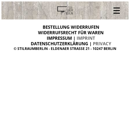
V
ONLINESHOP
i
BESTELLUNG WIDERRUFEN
BESTELLUNG WIDERRUFEN
n
WIDERRUFSRECHT FÜR WAREN
t
IMPRESSUM |
IMPRINT
ARCHIV
a
g
DATENSCHUTZERKLÄRUNG |
PRIVACY
ÜBER UNS
e
© STILRAUMBERLIN - ELDENAER STRASSE 21 - 10247 BERLIN
m
KONTAKT
ö
b
e
l
d
a
n
i
s
h
d
e
s
i
g
n
W