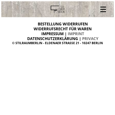
V
ONLINESHOP
i
BESTELLUNG WIDERRUFEN
BESTELLUNG WIDERRUFEN
n
WIDERRUFSRECHT FÜR WAREN
t
IMPRESSUM |
IMPRINT
ARCHIV
a
g
DATENSCHUTZERKLÄRUNG |
PRIVACY
ÜBER UNS
e
© STILRAUMBERLIN - ELDENAER STRASSE 21 - 10247 BERLIN
m
KONTAKT
ö
b
e
l
d
a
n
i
s
h
d
e
s
i
g
n
W