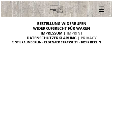
V
ONLINESHOP
i
BESTELLUNG WIDERRUFEN
BESTELLUNG WIDERRUFEN
n
WIDERRUFSRECHT FÜR WAREN
t
IMPRESSUM |
IMPRINT
ARCHIV
a
g
DATENSCHUTZERKLÄRUNG |
PRIVACY
ÜBER UNS
e
© STILRAUMBERLIN - ELDENAER STRASSE 21 - 10247 BERLIN
m
KONTAKT
ö
b
e
l
d
a
n
i
s
h
d
e
s
i
g
n
W