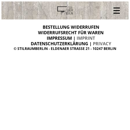
V
ONLINESHOP
i
BESTELLUNG WIDERRUFEN
BESTELLUNG WIDERRUFEN
n
WIDERRUFSRECHT FÜR WAREN
t
IMPRESSUM |
IMPRINT
ARCHIV
a
g
DATENSCHUTZERKLÄRUNG |
PRIVACY
ÜBER UNS
e
© STILRAUMBERLIN - ELDENAER STRASSE 21 - 10247 BERLIN
m
KONTAKT
ö
b
e
l
d
a
n
i
s
h
d
e
s
i
g
n
W