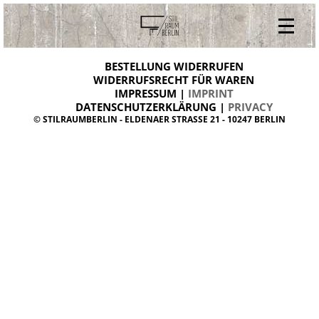
V
ONLINESHOP
i
BESTELLUNG WIDERRUFEN
BESTELLUNG WIDERRUFEN
n
WIDERRUFSRECHT FÜR WAREN
t
IMPRESSUM |
IMPRINT
ARCHIV
a
g
DATENSCHUTZERKLÄRUNG |
PRIVACY
ÜBER UNS
e
© STILRAUMBERLIN - ELDENAER STRASSE 21 - 10247 BERLIN
m
KONTAKT
ö
b
e
l
d
a
n
i
s
h
d
e
s
i
g
n
W