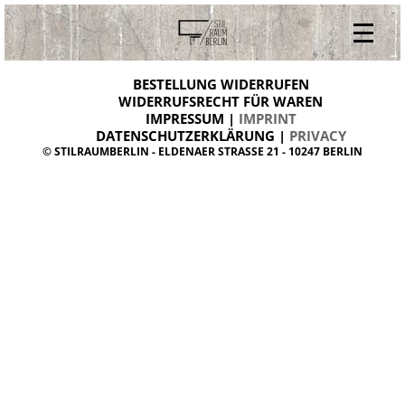
V
ONLINESHOP
i
BESTELLUNG WIDERRUFEN
BESTELLUNG WIDERRUFEN
n
WIDERRUFSRECHT FÜR WAREN
t
IMPRESSUM |
IMPRINT
ARCHIV
a
g
DATENSCHUTZERKLÄRUNG |
PRIVACY
ÜBER UNS
e
© STILRAUMBERLIN - ELDENAER STRASSE 21 - 10247 BERLIN
m
KONTAKT
ö
b
e
l
d
a
n
i
s
h
d
e
s
i
g
n
W