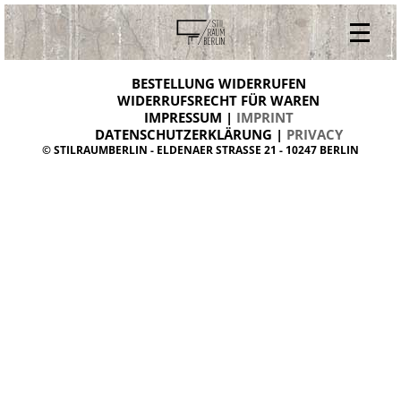
V
ONLINESHOP
i
BESTELLUNG WIDERRUFEN
BESTELLUNG WIDERRUFEN
n
WIDERRUFSRECHT FÜR WAREN
t
IMPRESSUM |
IMPRINT
ARCHIV
a
g
DATENSCHUTZERKLÄRUNG |
PRIVACY
ÜBER UNS
e
© STILRAUMBERLIN - ELDENAER STRASSE 21 - 10247 BERLIN
m
KONTAKT
ö
b
e
l
d
a
n
i
s
h
d
e
s
i
g
n
W