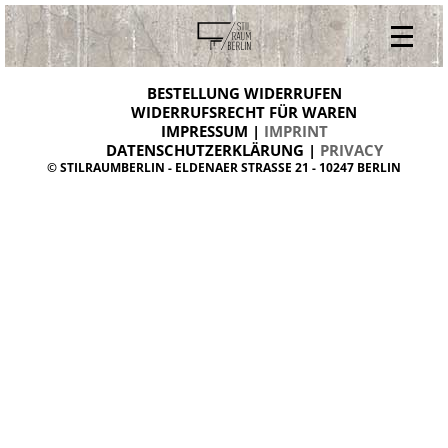
V
ONLINESHOP
i
BESTELLUNG WIDERRUFEN
BESTELLUNG WIDERRUFEN
n
WIDERRUFSRECHT FÜR WAREN
t
IMPRESSUM |
IMPRINT
ARCHIV
a
g
DATENSCHUTZERKLÄRUNG |
PRIVACY
ÜBER UNS
e
© STILRAUMBERLIN - ELDENAER STRASSE 21 - 10247 BERLIN
m
KONTAKT
ö
b
e
l
d
a
n
i
s
h
d
e
s
i
g
n
W