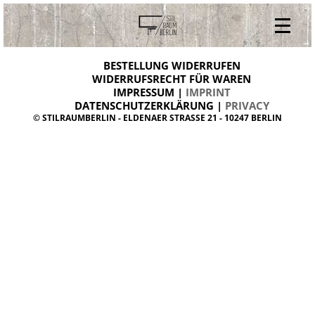
V
ONLINESHOP
i
BESTELLUNG WIDERRUFEN
BESTELLUNG WIDERRUFEN
n
WIDERRUFSRECHT FÜR WAREN
t
IMPRESSUM |
IMPRINT
ARCHIV
a
g
DATENSCHUTZERKLÄRUNG |
PRIVACY
ÜBER UNS
e
© STILRAUMBERLIN - ELDENAER STRASSE 21 - 10247 BERLIN
m
KONTAKT
ö
b
e
l
d
a
n
i
s
h
d
e
s
i
g
n
W