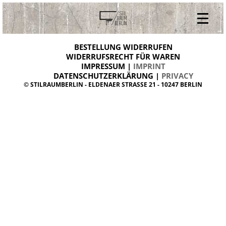
V
ONLINESHOP
i
BESTELLUNG WIDERRUFEN
BESTELLUNG WIDERRUFEN
n
WIDERRUFSRECHT FÜR WAREN
t
IMPRESSUM |
IMPRINT
ARCHIV
a
g
DATENSCHUTZERKLÄRUNG |
PRIVACY
ÜBER UNS
e
© STILRAUMBERLIN - ELDENAER STRASSE 21 - 10247 BERLIN
m
KONTAKT
ö
b
e
l
d
a
n
i
s
h
d
e
s
i
g
n
W