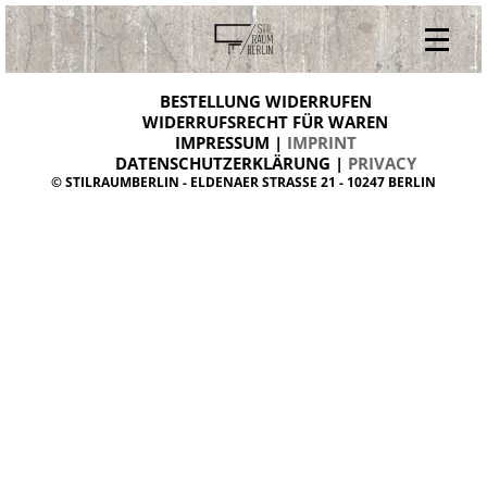
V
ONLINESHOP
i
BESTELLUNG WIDERRUFEN
BESTELLUNG WIDERRUFEN
n
WIDERRUFSRECHT FÜR WAREN
t
IMPRESSUM |
IMPRINT
ARCHIV
a
g
DATENSCHUTZERKLÄRUNG |
PRIVACY
ÜBER UNS
e
© STILRAUMBERLIN - ELDENAER STRASSE 21 - 10247 BERLIN
m
KONTAKT
ö
b
e
l
d
a
n
i
s
h
d
e
s
i
g
n
W