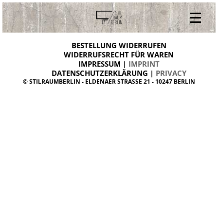
V
ONLINESHOP
i
BESTELLUNG WIDERRUFEN
BESTELLUNG WIDERRUFEN
n
WIDERRUFSRECHT FÜR WAREN
t
IMPRESSUM |
IMPRINT
ARCHIV
a
g
DATENSCHUTZERKLÄRUNG |
PRIVACY
ÜBER UNS
e
© STILRAUMBERLIN - ELDENAER STRASSE 21 - 10247 BERLIN
m
KONTAKT
ö
b
e
l
d
a
n
i
s
h
d
e
s
i
g
n
W